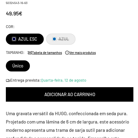
SKU:
50324543-16-63
Preço
49,95€
normal
COR:
Variante
AZUL ESC
AZUL
esgotada
ou
indisponível
TAMANHO:
Tabela de tamanhos
Ver mais produtos
Único
Entrega prevista:
Quarta-feira, 12 de agosto
ADICIONAR AO CARRINHO
Uma gravata versátil da HUGO, confeccionada em seda pura.
Projetado com uma lâmina de 6 cm de largura, este acessório
moderno apresenta uma trama de sarja sutil para adicionar