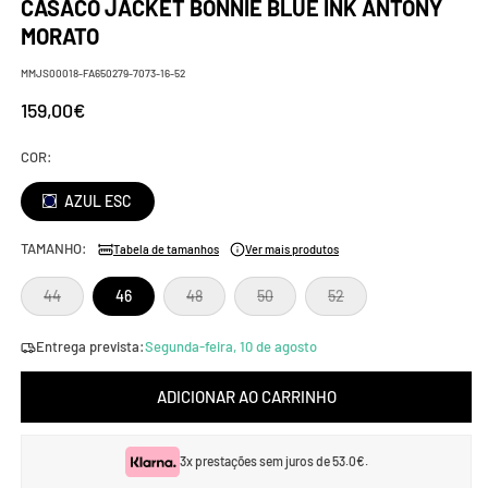
CASACO JACKET BONNIE BLUE INK ANTONY
MORATO
SKU:
MMJS00018-FA650279-7073-16-52
Preço
159,00€
normal
COR:
AZUL ESC
TAMANHO:
Tabela de tamanhos
Ver mais produtos
Variante
Variante
Variante
Variante
44
46
48
50
52
esgotada
esgotada
esgotada
esgotada
ou
ou
ou
ou
indisponível
indisponível
indisponível
indisponível
Entrega prevista:
Segunda-feira, 10 de agosto
ADICIONAR AO CARRINHO
3x prestações sem juros de 53.0€.